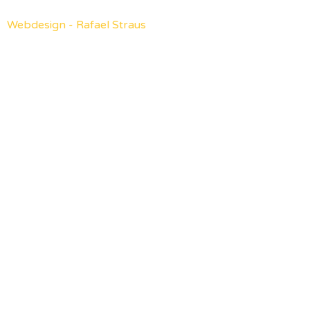
Webdesign - Rafael Straus
Willkommen zurück
Passwort vergessen?
Login
Noch kein Konto?
Erstellen Sie ein Konto